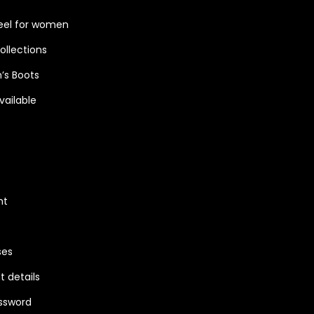
eel for women
ollections
s Boots
vailable
nt
ses
 details
ssword