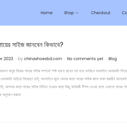
Home
Shop
Checkout
Ca
ায়ের সাইজ জানবেন কিভাবে?
.
.
.
P
2
r 2023
by
chinashoesbd.com
No comments yet
Blog
o
9
রভাগ মানুষ নিজের পায়ের সাইজ সম্পর্কে স্পষ্ট ধারণা রাখেন না। তবে বর্তমানে অনলাইন কেনাকাটা বিশ্বব
s
O
েনাকাটা বাড়িয়ে দিয়েছে। তাই, অনলাইনে জুতা কেনার জন্য পায়ের সাইজ জানা থাকা জরুরী। অনেকেই
t
c
ই, আপনার জন্য পায়ের সাইজ নিশ্চিত হওয়ার জন্য কিছু কার্যকরী টিপস দেওয়া হলো এখানে। পায়ের
e
t
লো অনুসরণ করুন।
d
o
i
b
n
e
r