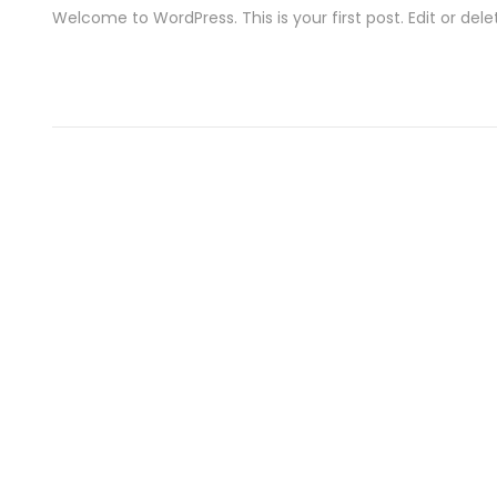
Welcome to WordPress. This is your first post. Edit or delete
s
s
t
t
e
d
o
i
n