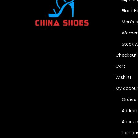
Block H
Men’s c
Women’
Stock A
Checkout
Cart
Wishlist
My accou
Orders
Addres
Account
Lost pa