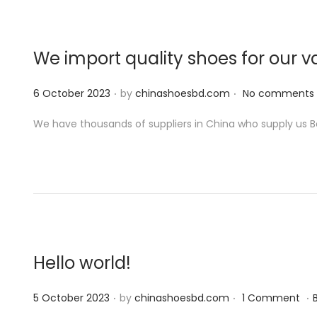
o
n
We import quality shoes for our 
.
.
P
6 October 2023
by
chinashoesbd.com
No comments 
o
We have thousands of suppliers in China who supply us Be
s
t
e
d
o
n
Hello world!
.
.
.
P
5 October 2023
by
chinashoesbd.com
1 Comment
o