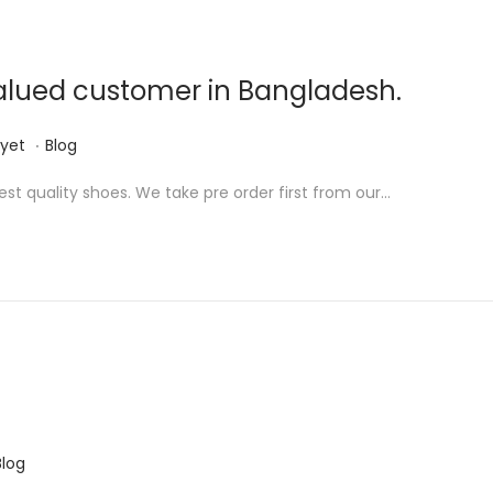
2
0
2
valued customer in Bangladesh.
3
.
P
yet
Blog
o
st quality shoes. We take pre order first from our…
s
t
e
d
i
n
P
Blog
o