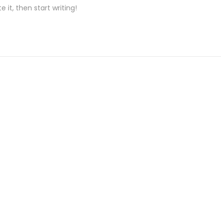
 it, then start writing!
e
d
n