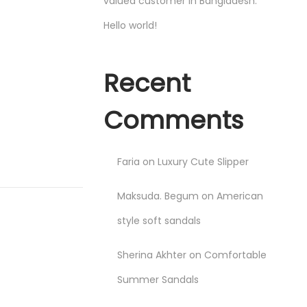
valued customer in Bangladesh.
Hello world!
Recent
Comments
Faria
on
Luxury Cute Slipper
Maksuda. Begum
on
American
style soft sandals
Sherina Akhter
on
Comfortable
Summer Sandals