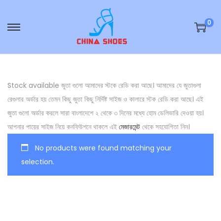
0
S
S
k
k
i
i
p
p
Stock available জুতা গুলো আমাদের স্টকে রেডি করা আছে। আমাদের যে জুতাগুলা
t
t
রেগুলার অর্ডার হয় তেমন কিছু জুতা কিছু নির্দিষ্ট সাইজ ও কালারে স্টক রেডি করা আছে। এই
o
o
জুতা গুলো অর্ডার করলে সারা বাংলাদেশে ২ থেকে ৩ দিনের মধ্যে হোম ডেলিভারি দেওয়া হয়।
n
c
আপনার পায়ের সাইজ নিয়ে কনফিউশনে থাকলে এই
মেজারমেন্ট
থেকে সহযোগিতা নিন।
a
o
v
n
No products were found matching your
i
t
selection.
g
e
a
n
t
t
i